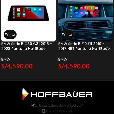
BMW Serie 5 G30 G31 2018 –
BMW Serie 5 F10 F11 2010 –
2023 Pantalla HoffBaüer
2017 NBT Pantalla HoffBaüer
OEM Plus Apple CarPlay &
OEM Plus Apple CarPlay &
Android Auto Hoffmann &
Android Auto Hoffmann &
BMW
BMW
Baüer
Baüer
S/
4,590.00
S/
4,590.00
Calle La Calera de Merced 287
+51 933 459 651