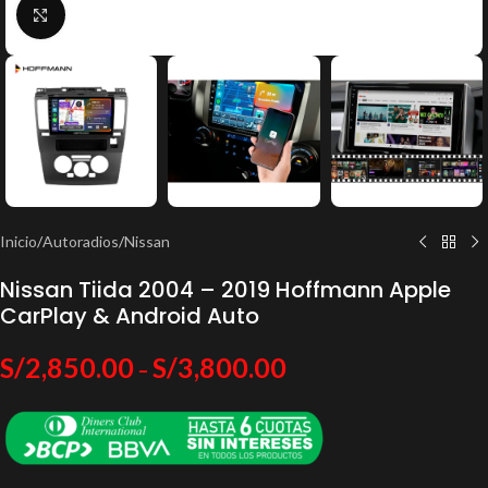
Click to enlarge
Inicio
/
Autoradios
/
Nissan
Nissan Tiida 2004 – 2019 Hoffmann Apple
CarPlay & Android Auto
S/
2,850.00
S/
3,800.00
–