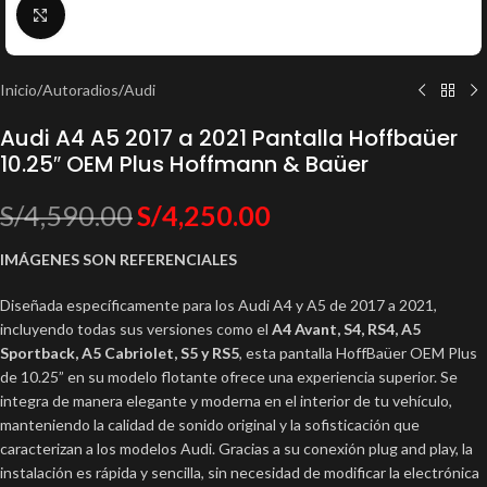
Click to enlarge
Inicio
/
Autoradios
/
Audi
Audi A4 A5 2017 a 2021 Pantalla Hoffbaüer
10.25″ OEM Plus Hoffmann & Baüer
S/
4,590.00
S/
4,250.00
IMÁGENES SON REFERENCIALES
Diseñada específicamente para los Audi A4 y A5 de 2017 a 2021,
incluyendo todas sus versiones como el
A4 Avant, S4, RS4, A5
Sportback, A5 Cabriolet, S5 y RS5
, esta pantalla HoffBaüer OEM Plus
de 10.25” en su modelo flotante ofrece una experiencia superior. Se
integra de manera elegante y moderna en el interior de tu vehículo,
manteniendo la calidad de sonido original y la sofisticación que
caracterizan a los modelos Audi. Gracias a su conexión plug and play, la
instalación es rápida y sencilla, sin necesidad de modificar la electrónica