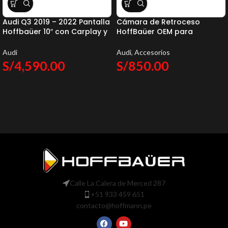
Audi Q3 2019 – 2022 Pantalla
Cámara de Retroceso
Hoffbaüer 10″ con Carplay y
HoffBaüer OEM para
Android Auto Hoffmann &
Porsche, Audi y Volkswagen
Baüer
Audi
Audi
,
Accesorios
S/
4,590.00
S/
850.00
Calle La Calera de Merced 287
+51 933 459 651
contacto@hoffmann.pe