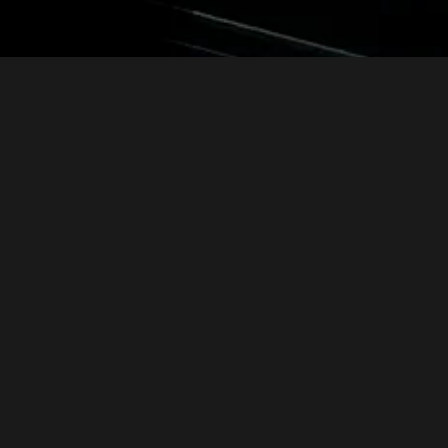
nuestros productos
NUEVO
AUTORADIOS
ACCESORIOS
Array
Calle La Calera de Merced 287
+51 933 459 651