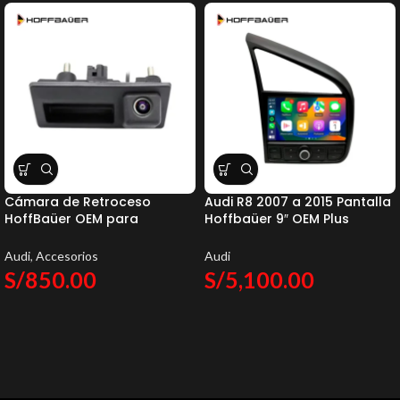
Cámara de Retroceso
Audi R8 2007 a 2015 Pantalla
HoffBaüer OEM para
Hoffbaüer 9″ OEM Plus
Porsche, Audi y Volkswagen
Hoffmann & Baüer
Audi
,
Accesorios
Audi
S/
850.00
S/
5,100.00