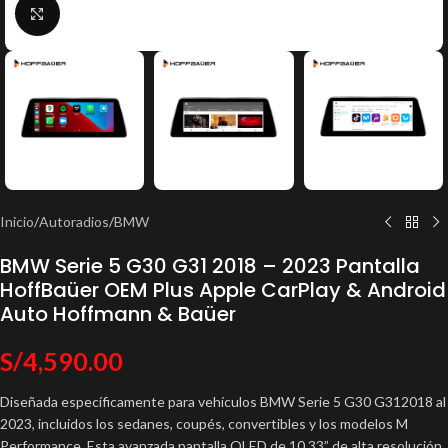
Click to enlarge
Inicio
/
Autoradios
/
BMW
BMW Serie 5 G30 G31 2018 – 2023 Pantalla
HoffBaüer OEM Plus Apple CarPlay & Android
Auto Hoffmann & Baüer
S/
4,590.00
Diseñada específicamente para vehículos BMW Serie 5 G30 G312018 al
2023, incluidos los sedanes, coupés, convertibles y los modelos M
Performance. Esta avanzada pantalla QLED de 10.33” de alta resolución