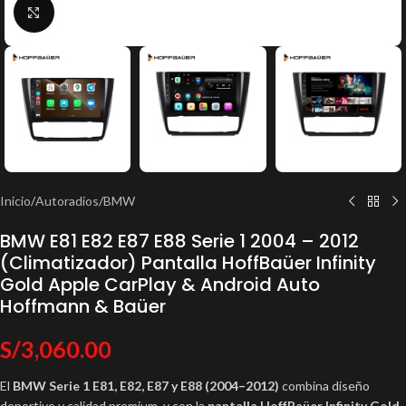
Click to enlarge
Inicio
/
Autoradios
/
BMW
BMW E81 E82 E87 E88 Serie 1 2004 – 2012
(Climatizador) Pantalla HoffBaüer Infinity
Gold Apple CarPlay & Android Auto
Hoffmann & Baüer
S/
3,060.00
El
BMW Serie 1 E81, E82, E87 y E88 (2004–2012)
combina diseño
deportivo y calidad premium, y con la
pantalla HoffBaüer Infinity Gold