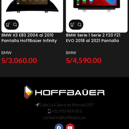
BMW X3 E83 2004 al 2010
BMW Serie 1 Serie 2 F20 F21
Pantalla HoffBaüer Infinity
EVO 2018 al 2021 Pantalla
Gold Apple CarPlay &
HoffBaüer OEM Plus Apple
Android Auto Hoffmann &
CarPlay & Android Auto
BMW
BMW
Baüer
Hoffmann & Baüer
S/
3,060.00
S/
4,590.00
Calle La Calera de Merced 287
+51 933 459 651
contacto@hoffmann.pe