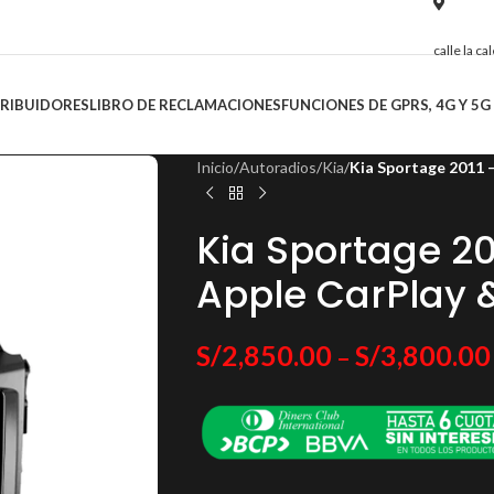
calle la c
TRIBUIDORES
LIBRO DE RECLAMACIONES
FUNCIONES DE GPRS, 4G Y 5G
Inicio
/
Autoradios
/
Kia
/
Kia Sportage 2011 
Kia Sportage 2
Apple CarPlay 
S/
2,850.00
S/
3,800.00
–