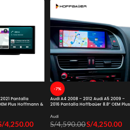
-7%
 2021 Pantalla
Audi A4 2008 – 2012 Audi A5 2009 –
 OEM Plus Hoffmann &
2016 Pantalla Hoffbaüer 8.8″ OEM Plus
Hoffmann & Baüer
Audi
S/
4,250.00
S/
4,590.00
S/
4,250.00