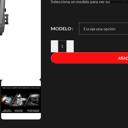
Selecciona un modelo para ver su
precio
y
c
MODELO
-
+
AÑAD