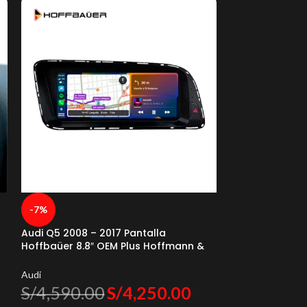
BMW X3 G01 X4 
-7%
Pantalla HoffB
CarPlay & And
Audi Q5 2008 – 2017 Pantalla
Baüer
BMW
Hoffbaüer 8.8″ OEM Plus Hoffmann &
S/
4,590.0
Baüer
Audi
S/
4,590.00
S/
4,250.00