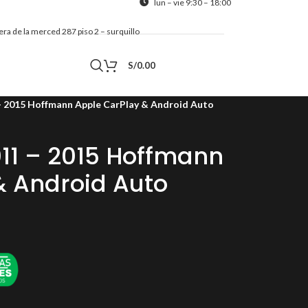
lun – vie 9:30 – 18:00
alera de la merced 287 piso 2 – surquillo
Contacto
S/
0.00
– 2015 Hoffmann Apple CarPlay & Android Auto
011 – 2015 Hoffmann
& Android Auto