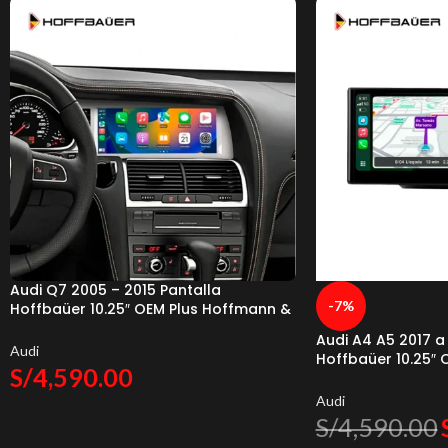
Audi Q7 2005 – 2015 Pantalla
-7%
Hoffbaüer 10.25″ OEM Plus Hoffmann &
Baüer
Audi A4 A5 2017 a
Audi
Hoffbaüer 10.25″
S/
4,590.00
Baüer
Audi
S/
4,590.00