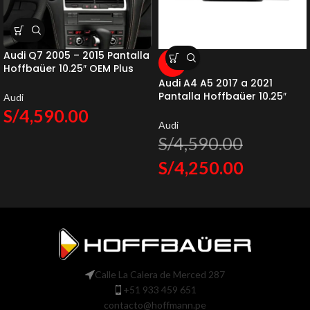
Audi Q7 2005 – 2015 Pantalla
-7%
Hoffbaüer 10.25″ OEM Plus
Hoffmann & Baüer
Audi A4 A5 2017 a 2021
Pantalla Hoffbaüer 10.25″
Audi
OEM Plus Hoffmann & Baüer
S/
4,590.00
Audi
S/
4,590.00
S/
4,250.00
Calle La Calera de Merced 287
+51 933 459 651
contacto@hoffmann.pe