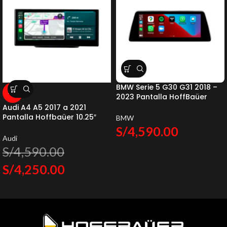
BMW Serie 5 G30 G31 2018 –
-7%
2023 Pantalla HoffBaüer
OEM Plus Apple CarPlay &
Audi A4 A5 2017 a 2021
Android Auto Hoffmann &
Pantalla Hoffbaüer 10.25″
BMW
Baüer
OEM Plus Hoffmann & Baüer
S/
4,590.00
Audi
S/
4,590.00
S/
4,250.00