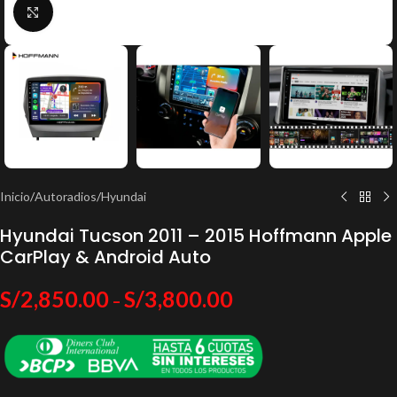
Click to enlarge
Inicio
/
Autoradios
/
Hyundai
Hyundai Tucson 2011 – 2015 Hoffmann Apple
CarPlay & Android Auto
S/
2,850.00
S/
3,800.00
–