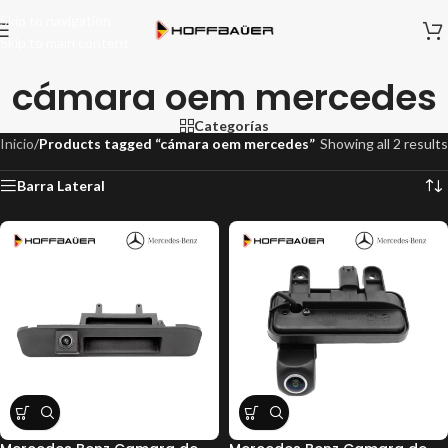
Skip to navigation
Skip to main content
cámara oem mercedes
Categorías
Inicio
/
Products tagged “cámara oem mercedes”
Showing all 2 results
Barra Lateral