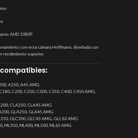
olvo
es
ámaras AHD 1080P
ionamiento con esta cámara Hoffmann, diseñada con
n rendimiento superior.
compatibles:
A200, A250, A45 AMG
 C180, C200, C250, C300, C350, C400, C450 AMG,
A200, CLA250, CLA45 AMG
LA200, GLA250, GLA45 AMG
LC250, GLC300, GLC43 AMG, GLC63 AMG
00, ML350, ML400, ML500, ML63 AMG