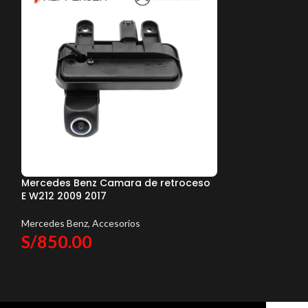
Mercedes Benz Camara de retroceso
Cámara de Ret
E W212 2009 2017
y Volkswagen
Mercedes Benz
,
Accesorios
Accesorios
S/
850.00
S/
950.00