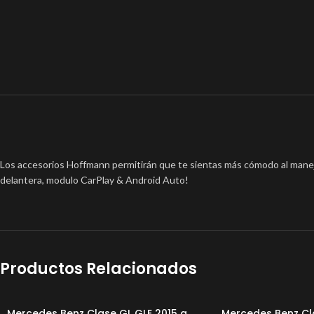
Los accesorios Hoffmann permitirán que te sientas más cómodo al maneja
delantera, modulo CarPlay & Android Auto!
Productos Relacionados
Mercedes Benz Clase GL GLE 2015 a
Mercedes Benz Cla