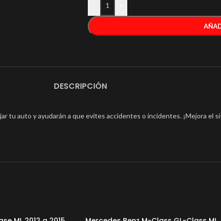
-
+
AÑAD
DESCRIPCIÓN
r tu auto y ayudarán a que evites accidentes o incidentes. ¡Mejora el 
se ML 2012 a 2015
Mercedes Benz M-Class GL-Class ML