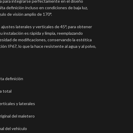
ada para integrarse perfectamente en el diseño
lta definición incluso en condiciones de baja luz,
lo de visión amplio de 170°.
ajustes laterales y verticales de 45°, para obtener
u instalación es rápida y limpia, reemplazando
esidad de modificaciones, conservando la estética
ón IP67, lo que la hace resistente al agua y al polvo,
a definición
a total
rticales y laterales
riginal del maletero
al del vehículo