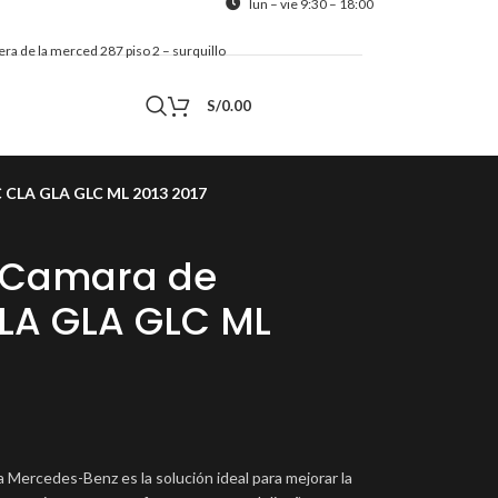
lun – vie 9:30 – 18:00
alera de la merced 287 piso 2 – surquillo
Contacto
S/
0.00
C CLA GLA GLC ML 2013 2017
 Camara de
CLA GLA GLC ML
ercedes-Benz es la solución ideal para mejorar la