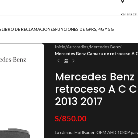
calle la c
S
LIBRO DE RECLAMACIONES
FUNCIONES DE GPRS, 4G Y 5G
Inicio
/
Autoradios
/
Mercedes Benz
/
Mercedes Benz Camara de retroceso A 
Mercedes Benz
retroceso A C 
2013 2017
S/
850.00
La cámara HoffBäuer OEM AHD 1080P para M