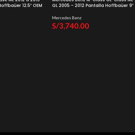
Hoffbaüer 12.5″ OEM
GL 2005 – 2012 Pantalla Hoffbaüer 9″
Baüer
OEM Plus Hoffmann & Baüer
Mercedes Benz
S/
3,740.00