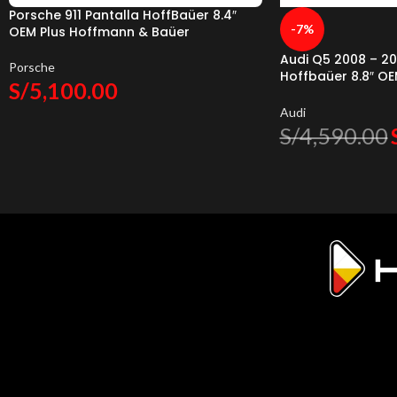
Porsche 911 Pantalla HoffBaüer 8.4″
-7%
OEM Plus Hoffmann & Baüer
Audi Q5 2008 – 20
Porsche
Hoffbaüer 8.8″ O
S/
5,100.00
Baüer
Audi
S/
4,590.00