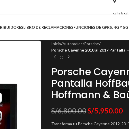
calle la c
TRIBUIDORES
LIBRO DE RECLAMACIONES
FUNCIONES DE GPRS, 4G Y 5G
Inicio
/
Autoradios
/
Porsche
/
Porsche Cayenne 2010 al 2017 Pantalla 
Porsche Cayenn
Pantalla HoffBa
Hoffmann & Ba
S/
6,800.00
S/
5,950.00
Transforma tu Porsche Cayenne 2012-2017 c