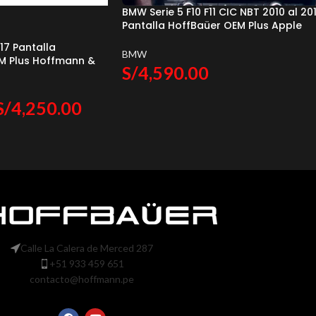
BMW Serie 5 F10 F11 CIC NBT 2010 al 20
Pantalla HoffBaüer OEM Plus Apple
CarPlay & Android Auto Hoffmann &
17 Pantalla
Baüer
BMW
EM Plus Hoffmann &
S/
4,590.00
S/
4,250.00
Calle La Calera de Merced 287
+51 933 459 651
contacto@hoffmann.pe