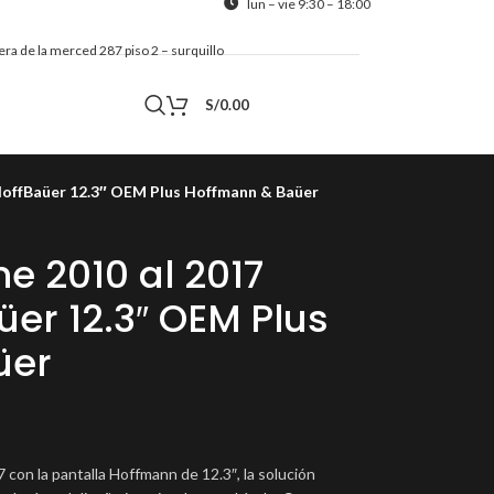
lun – vie 9:30 – 18:00
alera de la merced 287 piso 2 – surquillo
Contacto
S/
0.00
HoffBaüer 12.3″ OEM Plus Hoffmann & Baüer
e 2010 al 2017
üer 12.3″ OEM Plus
üer
on la pantalla Hoffmann de 12.3″, la solución