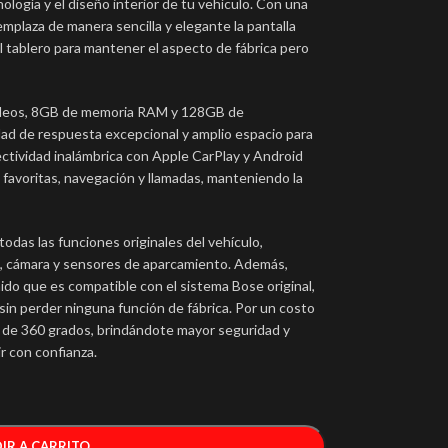
ología y el diseño interior de tu vehículo. Con una
emplaza de manera sencilla y elegante la pantalla
l tablero para mantener el aspecto de fábrica pero
cleos, 8GB de memoria RAM y 128GB de
ad de respuesta excepcional y amplio espacio para
ectividad inalámbrica con Apple CarPlay y Android
 favoritas, navegación y llamadas, manteniendo la
todas las funciones originales del vehículo,
e, cámara y sensores de aparcamiento. Además,
nido que es compatible con el sistema Bose original,
sin perder ninguna función de fábrica. Por un costo
s de 360 grados, brindándote mayor seguridad y
r con confianza.
IR A CARRITO