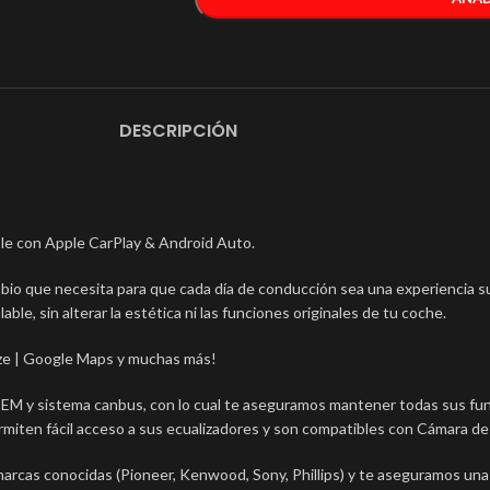
DESCRIPCIÓN
e con Apple CarPlay & Android Auto.
mbio que necesita para que cada día de conducción sea una experiencia s
able, sin alterar la estética ni las funciones originales de tu coche.
Waze | Google Maps y muchas más!
OEM y sistema canbus, con lo cual te aseguramos mantener todas sus fun
rmiten fácil acceso a sus ecualizadores y son compatibles con Cámara d
 marcas conocidas (Pioneer, Kenwood, Sony, Phillips) y te aseguramos una