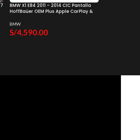
17
BMW X1 E84 2011 – 2014 CIC Pantalla
BMW E81 E82 E87
HoffBaüer OEM Plus Apple CarPlay &
(Climatizador)
Android Auto Hoffmann & Baüer
Infinity Gold A
Auto Hoffmann
BMW
BMW
S/
4,590.00
S/
3,060.0