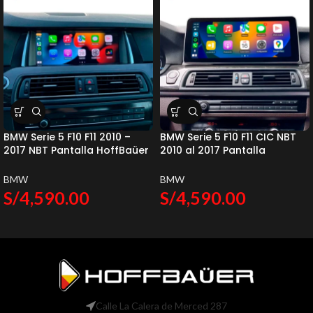
BMW Serie 5 F10 F11 2010 –
BMW Serie 5 F10 F11 CIC NBT
2017 NBT Pantalla HoffBaüer
2010 al 2017 Pantalla
OEM Plus Apple CarPlay &
HoffBaüer OEM Plus Apple
Android Auto Hoffmann &
CarPlay & Android Auto
BMW
BMW
Baüer
Hoffmann & Baüer
S/
4,590.00
S/
4,590.00
Calle La Calera de Merced 287