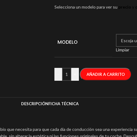
Selecciona un modelo para ver su
precio
y
c
MODELO
Limpiar
-
+
AÑADIR A CARRITO
DESCRIPCIÓN
FICHA TÉCNICA
mbio que necesita para que cada día de conducción sea una experiencia s
able, sin alterar la estética ni las funciones originales de tu coche. Des