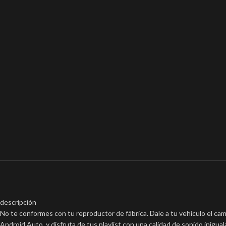
descripción
No te conformes con tu reproductor de fábrica. Dale a tu vehículo el ca
Android Auto, y disfruta de tus playlist con una calidad de sonido inigual