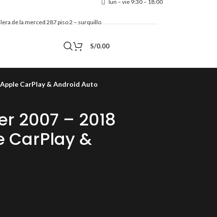
lun – vie 9:30 – 18:00
calera de la merced 287 piso 2 – surquillo
Contacto
S/
0.00
 Apple CarPlay & Android Auto
er 2007 – 2018
 CarPlay &