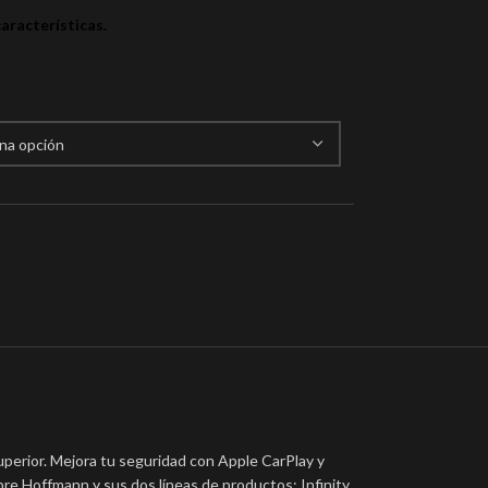
aracterísticas.
uperior. Mejora tu seguridad con Apple CarPlay y
cubre Hoffmann y sus dos líneas de productos: Infinity