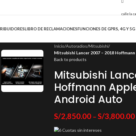
calle la 
TRIBUIDORES
LIBRO DE RECLAMACIONES
FUNCIONES DE GPRS, 4G Y 5G
Inicio
/
Autoradios
/
Mitsubishi
/
Mitsubishi Lancer 2007 – 2018 Hoffmann
Back to products
Mitsubishi Lanc
Hoffmann Apple
Android Auto
S/
2,850.00
S/
3,800.00
–