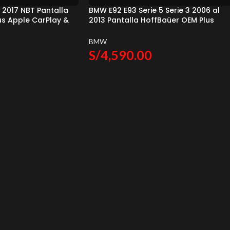
 2017 NBT Pantalla
BMW E92 E93 Serie 5 Serie 3 2006 al
us Apple CarPlay &
2013 Pantalla HoffBaüer OEM Plus
fmann & Baüer
Apple CarPlay & Android Auto
Hoffmann & Baüer
BMW
S/
4,590.00