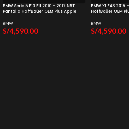
BMW Serie 5 F10 F11 2010 – 2017 NBT
BMW X1 F48 2015 –
Pantalla HoffBaüer OEM Plus Apple
HoffBaüer OEM Pl
CarPlay & Android Auto Hoffmann &
Android Auto Hof
Baüer
BMW
BMW
S/
4,590.00
S/
4,590.00