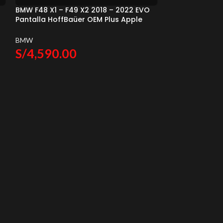
BMW F48 X1 – F49 X2 2018 – 2022 EVO
Pantalla HoffBaüer OEM Plus Apple
CarPlay & Android Auto Hoffmann &
Baüer
BMW
S/
4,590.00