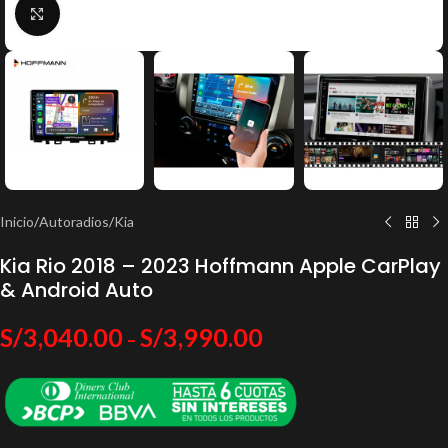
Click to enlarge
Inicio
/
Autoradios
/
Kia
Kia Rio 2018 – 2023 Hoffmann Apple CarPlay
& Android Auto
S/
3,040.00
S/
3,990.00
–