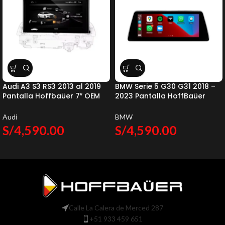
Audi A3 S3 RS3 2013 al 2019
BMW Serie 5 G30 G31 2018 –
Pantalla Hoffbaüer 7″ OEM
2023 Pantalla HoffBaüer
Plus Hoffmann & Baüer
OEM Plus Apple CarPlay &
Android Auto Hoffmann &
Audi
BMW
Baüer
S/
4,590.00
S/
4,590.00
Calle La Calera de Merced 287
+51 933 459 651