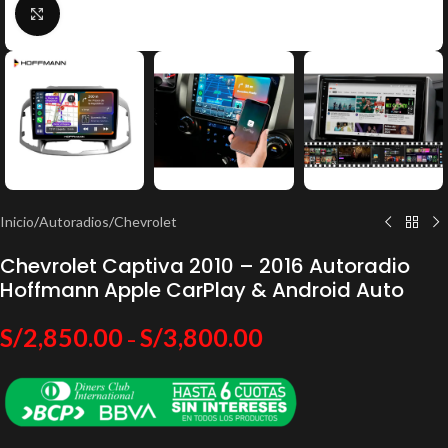
Click to enlarge
Inicio
/
Autoradios
/
Chevrolet
Chevrolet Captiva 2010 – 2016 Autoradio
Hoffmann Apple CarPlay & Android Auto
S/
2,850.00
S/
3,800.00
–