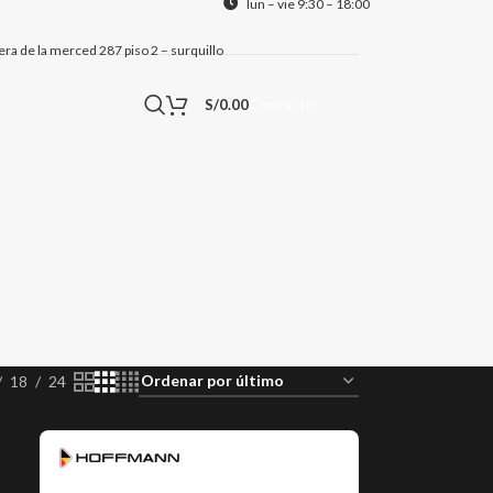
lun – vie 9:30 – 18:00
alera de la merced 287 piso 2 – surquillo
Contacto
S/
0.00
18
24