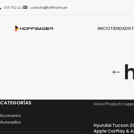
Skip to navigation
939 952 620
contacto@hoffmann.pe
Skip to main content
INICIO
TIENDA
DIS
CATEGORÍAS
Inicio
/
Products tagg
Accesorios
Autoradios
Hyundai Tucson 2
Apple CarPlay & A