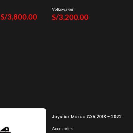
Hoffmann IG Apple CarPlay & Androi
Auto
Volkswagen
S/
3,800.00
S/
3,200.00
Joystick Mazda CX5 2018 – 2022
Accesorios