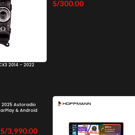
S/
300.00
CX3 2014 – 2022
 2025 Autoradio
arPlay & Android
S/
3,990.00