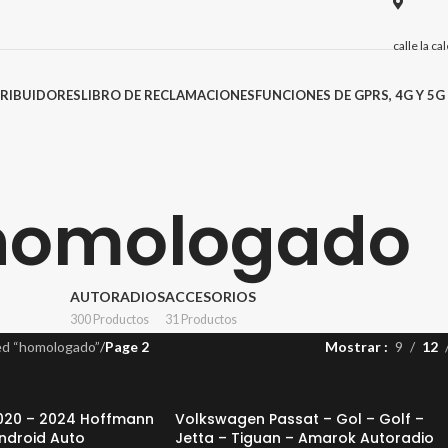
calle la c
TRIBUIDORES
LIBRO DE RECLAMACIONES
FUNCIONES DE GPRS, 4G Y 5G
homologado
AUTORADIOS
ACCESORIOS
300 Productos
31 Productos
ed “homologado”
/
Page 2
Mostrar
9
12
020 – 2024 Hoffmann
Volkswagen Passat – Gol – Golf –
ndroid Auto
Jetta – Tiguan – Amarok Autoradio