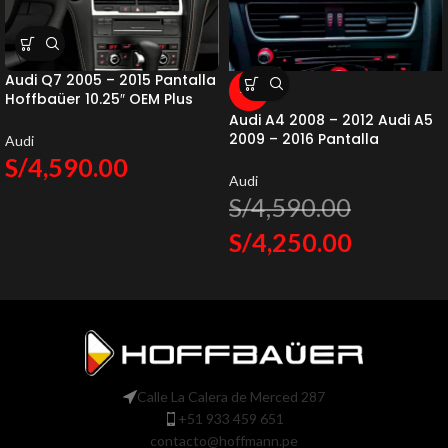
Audi Q7 2005 – 2015 Pantalla
-7%
Hoffbaüer 10.25″ OEM Plus
Hoffmann & Baüer
Audi A4 2008 – 2012 Audi A5
2009 – 2016 Pantalla
Audi
Hoffbaüer 8.8″ OEM Plus
S/
4,590.00
Hoffmann & Baüer
Audi
S/
4,590.00
S/
4,250.00
Calle La Calera de Merced 287
+51 933 459 651
contacto@hoffmann.pe