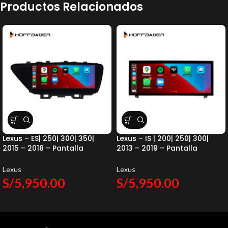
Productos Relacionados
Lexus – ES| 250| 300| 350|
Lexus – IS | 200| 250| 300|
2015 – 2018 – Pantalla
2013 – 2019 – Pantalla
HoffBaüer OEM Plus 10.25″
HoffBaüer OEM Plus 10.25″
Hoffmann & Baüer
Hoffmann & Baüer
Lexus
Lexus
S/
5,950.00
S/
5,950.00