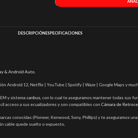
AÑAD
DESCRIPCIÓN
ESPECIFICACIONES
ay & Android Auto
.
ción Android 12, Netflix | YouTube | Spotify | Waze | Google Maps y muc
 OEM y sistema
canbus
, con lo cual te aseguramos mantener todas sus fu
cil acceso a sus ecualizadores y son compatibles con
Cámara de Retroc
 marcas conocidas (Pioneer, Kenwood, Sony, Phillips) y te aseguramos una
ún cable quede suelto o expuesto.