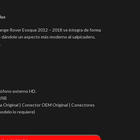
lus
ange Rover Evoque 2012 – 2018 se integra de forma
ulo dándole un aspecto más moderno al salpicadero,
.
crófono externo HD.
 USB
 Original | Conector OEM Original | Conectores
odelo lo requiere)