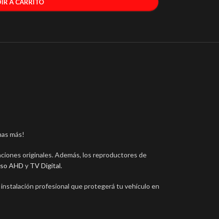
IR A CARRITO
has más!
nciones originales. Además, los reproductores de
eso AHD
y
TV Digital
.
 instalación profesional que protegerá tu vehículo en