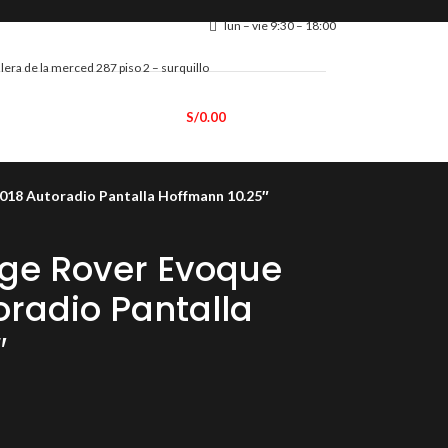
lun – vie 9:30 – 18:00
calera de la merced 287 piso 2 – surquillo
Contacto
S/
0.00
018 Autoradio Pantalla Hoffmann 10.25″
ge Rover Evoque
oradio Pantalla
″