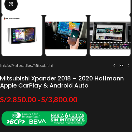
Click to enlarge
Inicio
/
Autoradios
/
Mitsubishi
Mitsubishi Xpander 2018 – 2020 Hoffmann
Apple CarPlay & Android Auto
S/
2,850.00
S/
3,800.00
–