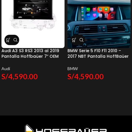
Audi A3 S3 RS3 2013 al 2019
BMW Serie 5 F10 F11 2010 –
Pantalla Hoffbaüer 7″ OEM
2017 NBT Pantalla HoffBaüer
Plus Hoffmann & Baüer
OEM Plus Apple CarPlay &
Android Auto Hoffmann &
Audi
BMW
Baüer
S/
4,590.00
S/
4,590.00