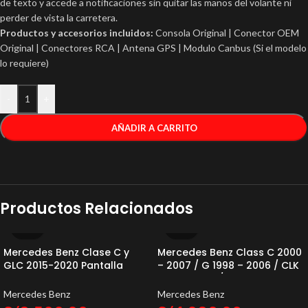
de texto y accede a notificaciones sin quitar las manos del volante ni
perder de vista la carretera.
Productos y accesorios incluidos:
Consola Original | Conector OEM
Original | Conectores RCA | Antena GPS | Modulo Canbus (Si el modelo
lo requiere)
-
+
AÑADIR A CARRITO
Productos Relacionados
Mercedes Benz Clase C y
Mercedes Benz Class C 2000
GLC 2015-2020 Pantalla
– 2007 / G 1998 – 2006 / CLK
Hoffbaüer Dual 12.5″
2002 – 2010 / M ML 1997 –
Hoffmann & Baüer
2005 Pantalla Hoffbaüer 9″
Mercedes Benz
Mercedes Benz
OEM Plus Hoffmann & Baüer