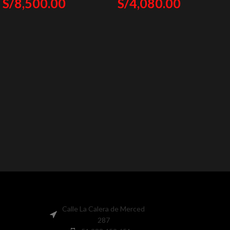
S/
8,500.00
S/
4,080.00
Calle La Calera de Merced
287